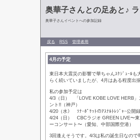
奥華子さんとの足あと♪ 
奥華子さんイベントへの参加記録
戻る
RSS
管理者用
4月の予定
東日本大震災の影響で華ちゃんｽｹｼﾞｭｰﾙ
らく続いていましたが、4月はある程度出
私の参加予定は
4/3（日） 「LOVE KOBE LOVE HE
ント!!（神戸）
4/20（水） ｿﾅｰﾎﾟｹｯﾄのｱｽﾅﾙﾄﾚｼﾞｬｰ
4/24（日） CBCラジオ GREEN LIV
ーコンサート〜（愛知、中部国際空港）
3回逢えそうです。4/3は私の誕生日なの