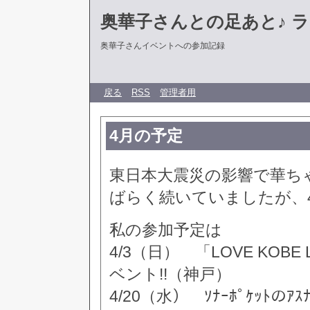
奥華子さんとの足あと♪ 
奥華子さんイベントへの参加記録
戻る
RSS
管理者用
4月の予定
東日本大震災の影響で華ちゃ
ばらく続いていましたが、
私の参加予定は
4/3（日） 「LOVE KOB
ベント!!（神戸）
4/20（水） ｿﾅｰﾎﾟｹｯﾄのｱ