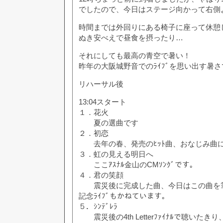
でしたので、今日はステージ向かって右側
時間までは外回りにある椅子に座って休憩
ぬき安べえで昼食を摂ったり…
それにしても最高の青空で暑い！
昨年の大阪城野音でのﾗｲﾌﾞを思い出す暑
リハーサル後
13:04スタート
１．花火
夏の選曲です
２．初恋
去年の春、発売のﾋｯﾄ曲、おなじみ曲
３．虹の見える明日へ
ここｱｽﾅﾙ金山のCMｿﾝｸﾞです。
４．君の笑顔
震災後に完成した曲、今日はこの曲を筆頭
記念ﾗｲﾌﾞもかねています。
５．ｼﾝﾃﾞﾚﾗ
震災後の4th Letterﾌｧｲﾅﾙで聴いたき