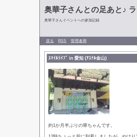
奥華子さんとの足あと♪ 
奥華子さんイベントへの参加記録
戻る
RSS
管理者用
ｽﾏｲﾙﾗｲﾌﾞ in 愛知 (ｱｽﾅﾙ金山)
約1か月半ぶりの華ちゃんです。
12時ちょっと前に到着しましたが、やはり