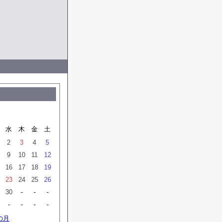
月
水
木
金
土
2
3
4
5
9
10
11
12
16
17
18
19
23
24
25
26
30
-
-
-
-
-
-
-
の月