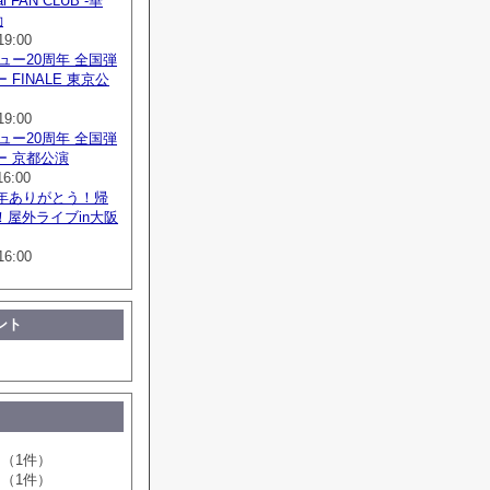
al FAN CLUB -華
動
19:00
ュー20周年 全国弾
FINALE 東京公
19:00
ュー20周年 全国弾
ー 京都公演
16:00
周年ありがとう！帰
！屋外ライブin大阪
16:00
ント
（1件）
（1件）