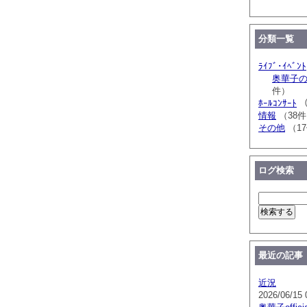
分類一覧
ﾗｲﾌﾞ･ｲﾍﾞﾝﾄ
奥華子のｱ
件）
ﾎｰﾙｺﾝｻｰﾄ
（
情報
（38
その他
（1
ログ検索
最近の記事
近況
2026/06/15 