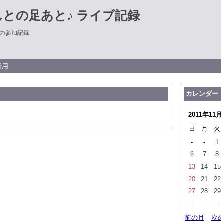
との足あと♪ ライブ記録
の参加記録
者用
カレンダー
2011年11
日
月
火
-
-
1
6
7
8
13
14
15
20
21
22
27
28
29
-
-
-
前の月
次