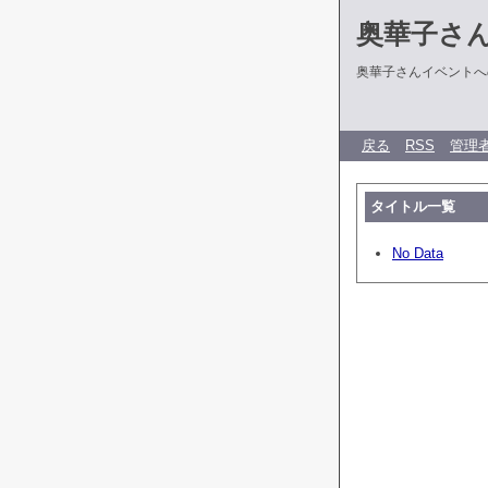
奥華子さん
奥華子さんイベントへ
戻る
RSS
管理
タイトル一覧
No Data