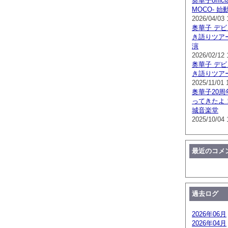
奥華子offici
MOCO- 始
2026/04/03 
奥華子 デビ
き語りツアー 
演
2026/02/12 
奥華子 デビ
き語りツア
2025/11/01 
奥華子20
ってきたよ
城音楽堂
2025/10/04 
最近のコメ
過去ログ
2026年06月
2026年04月