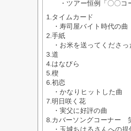
・ツアー恒例「〇〇コー
1.タイムカード
・寿司屋バイト時代の曲
2.手紙
・お米を送ってくださっ
3.道
4.はなびら
5.楔
6.初恋
・かなりヒットした曲
7.明日咲く花
・実父に好評の曲
8.カバーソングコーナー 
・玉城ちはるさんへの提